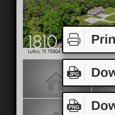
Prin
Dow
JPG
Dow
PNG