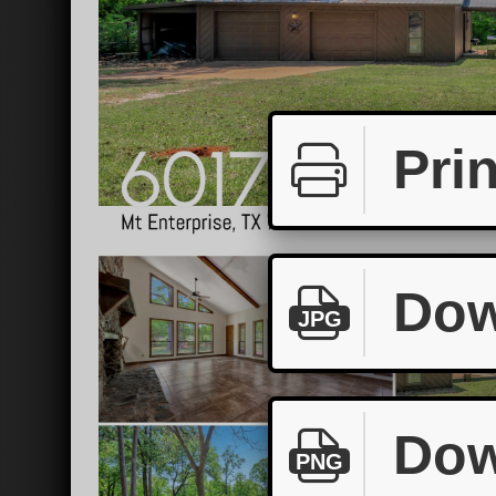
Prin
Dow
JPG
Dow
PNG